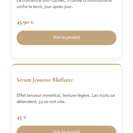
Le concentré anti-taches. Il ravive la luminosité et
unifie le teint, jour après jour.
45,90 €
Voir le produit
‹
›
Sérum Jeunesse Bluffante
Effet tenseur immédiat, texture légère. Les traits se
détendent, ça se voit vite.
45 €
Voir le produit