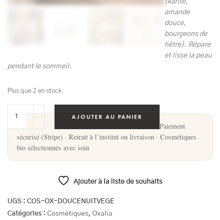
(karité,
amande
douce,
bourgeons de
hêtre). Répare
et lisse la peau
pendant le sommeil.
Plus que 2 en stock
AJOUTER AU PANIER
Paiement
sécurisé (Stripe) · Retrait à l’institut ou livraison · Cosmétiques
bio sélectionnés avec soin
Ajouter à la liste de souhaits
UGS :
COS-OX-DOUCENUITVEGE
Catégories :
Cosmétiques
,
Oxalia