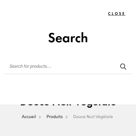
Institut de beauté situé à La Seyne-sur-Mer
CLOSE
TOGG
0
NAVIG
Search
Douce Nuit Végétale
Accueil
Produits
Douce Nuit Végétale