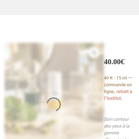
40.00
€
40 € · 15 ml —
commande en
ligne,
retrait à
l’institut
.
Soin contour
des yeux à la
gomme