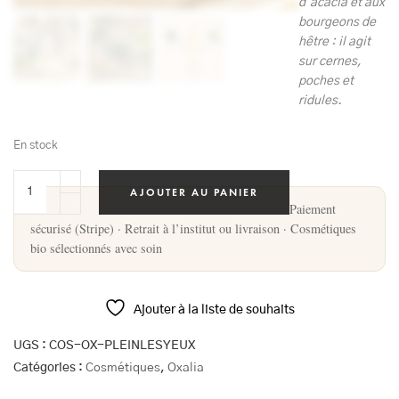
d’acacia et aux
bourgeons de
hêtre : il agit
sur cernes,
poches et
ridules.
En stock
AJOUTER AU PANIER
Paiement
sécurisé (Stripe) · Retrait à l’institut ou livraison · Cosmétiques
bio sélectionnés avec soin
Ajouter à la liste de souhaits
UGS :
COS-OX-PLEINLESYEUX
Catégories :
Cosmétiques
,
Oxalia