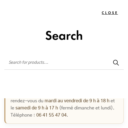
Institut de beauté situé à La Seyne-sur-Mer
CLOSE
TOGG
0
NAVIG
Search
Où trouver un institut de beauté à La Seyne-
sur-Mer ?
L’institut Coeur & Ligne se trouve au
81 avenue
Jean-Baptiste Ivaldi
, à La Seyne-sur-Mer.
Corinne, esthéticienne diplômée, y reçoit sur
rendez-vous du
mardi au vendredi de 9 h à 18 h
et
le
samedi de 9 h à 17 h
(fermé dimanche et lundi).
Téléphone :
06 41 55 47 04
.