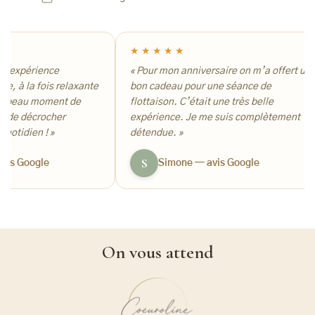
★★★★★
expérience
« Pour mon anniversaire on m’a offert un
 à la fois relaxante
bon cadeau pour une séance de
beau moment de
flottaison. C’était une très belle
e décrocher
expérience. Je me suis complètement
idien ! »
détendue. »
S
s Google
Simone — avis Google
On vous attend