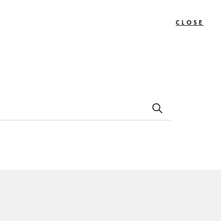
CLOSE
0
Bon
Le
Contact
s
Cadeau
Journal