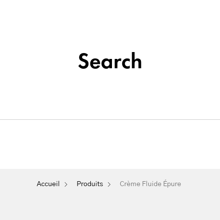
Institut de beauté situé à La Seyne-sur-Mer
Tatouage
Search
Soins
&
Nos
Du
Épilation
Maquillage
Cosmétique
Visage
Permanent
Crème Fluide Épure
Accueil
Produits
Crème Fluide Épure