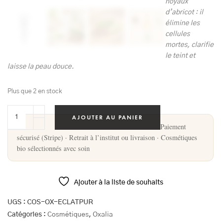
noyaux
d’abricot : il
élimine les
cellules
mortes, clarifie
le teint et
laisse la peau douce.
Plus que 2 en stock
AJOUTER AU PANIER
Paiement
sécurisé (Stripe) · Retrait à l’institut ou livraison · Cosmétiques
bio sélectionnés avec soin
Ajouter à la liste de souhaits
UGS :
COS-OX-ECLATPUR
Catégories :
Cosmétiques
,
Oxalia