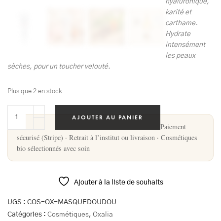
hyaluronique,
karité et
carthame.
Hydrate
intensément
les peaux
sèches, pour un toucher velouté.
Plus que 2 en stock
AJOUTER AU PANIER
Paiement
sécurisé (Stripe) · Retrait à l’institut ou livraison · Cosmétiques
bio sélectionnés avec soin
Ajouter à la liste de souhaits
UGS :
COS-OX-MASQUEDOUDOU
Catégories :
Cosmétiques
,
Oxalia