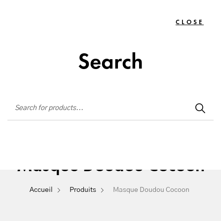
Institut de beauté situé à La Seyne-sur-Mer
CLOSE
TOGG
0
NAVIG
Search
Masque Doudou Cocoon
Accueil
Produits
Masque Doudou Cocoon