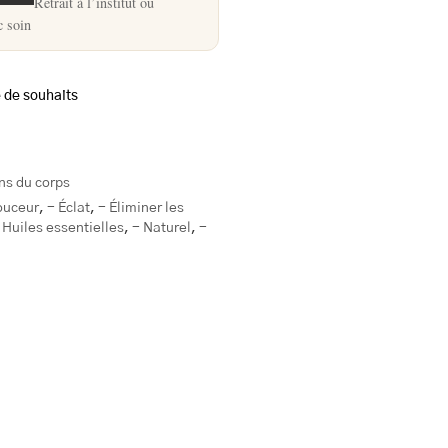
Retrait à l’institut ou
c soin
e de souhaits
ns du corps
ouceur
,
- Éclat
,
- Éliminer les
 Huiles essentielles
,
- Naturel
,
-