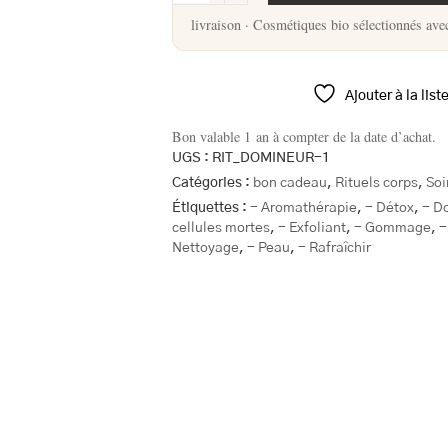
livraison · Cosmétiques bio sélectionnés ave
Ajouter à la list
Bon valable
1 an
à compter de la date d’achat.
UGS :
RIT_DOMINEUR-1
Catégories :
bon cadeau
,
Rituels corps
,
Soi
Étiquettes :
- Aromathérapie
,
- Détox
,
- D
cellules mortes
,
- Exfoliant
,
- Gommage
,
-
Nettoyage
,
- Peau
,
- Rafraîchir