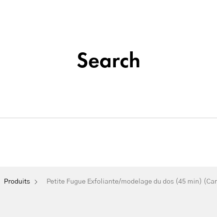
Institut de beauté situé à La Seyne-sur-Mer
Tatouage
Search
Soins
&
Nos
Du
Épilation
Maquillage
Cosmétique
Visage
Permanent
liante/modelage du dos (45 m
Produits
Petite Fugue Exfoliante/modelage du dos (45 min) (Ca