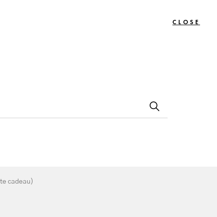
CLOSE
0
Bon
Le
Contact
s
Cadeau
Journal
in) (Carte cadeau)
rte cadeau)