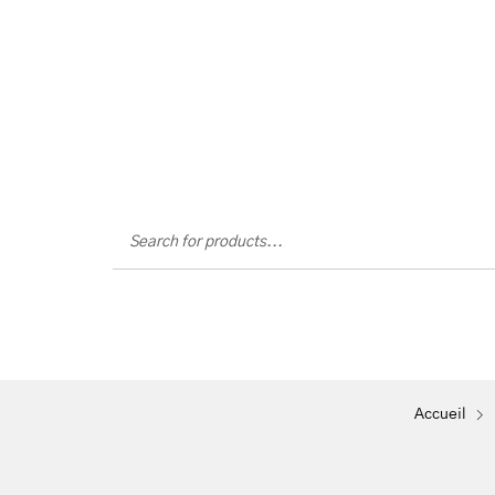
Mon
Accueil
Massages
Flottaison
Parcours
Petite Fugue Exfo
Accueil