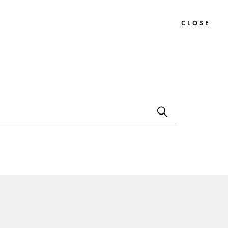
CLOSE
0
Bon
Le
Contact
s
Cadeau
Journal