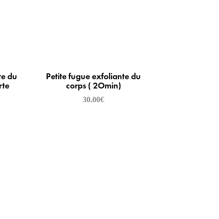
te du
Petite fugue exfoliante du
rte
corps ( 2Omin)
30.00
€