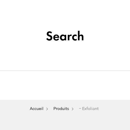
Institut de beauté situé à La Seyne-sur-Mer
Tatouage
Search
Soins
&
Nos
Du
Épilation
Maquillage
Cosmétique
Visage
Permanent
- Exfoliant
Accueil
Produits
- Exfoliant