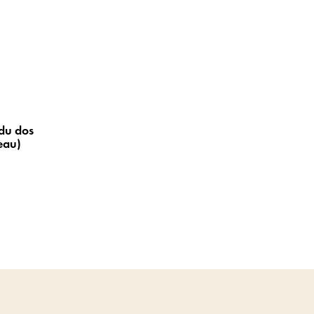
du dos
eau)