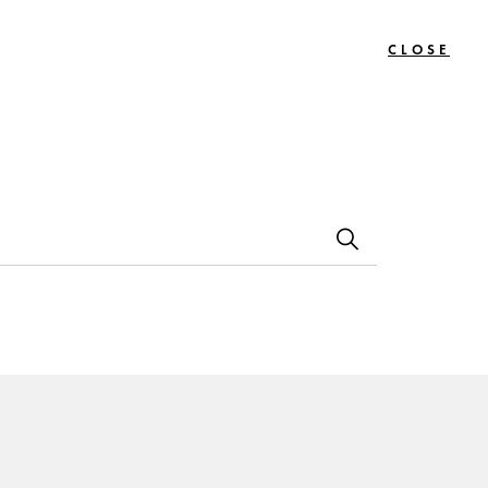
CLOSE
0
Bon
Le
Contact
s
Cadeau
Journal