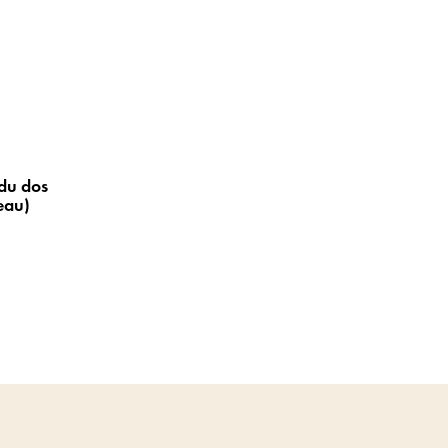
du dos
eau)