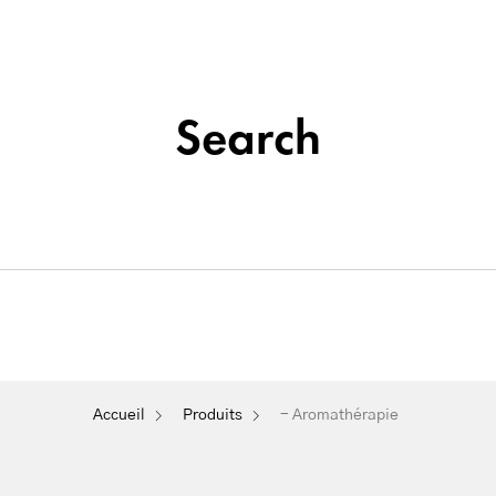
Institut de beauté situé à La Seyne-sur-Mer
Tatouage
Search
Soins
&
Nos
Du
Épilation
Maquillage
Cosmétique
Visage
Permanent
- Aromathérapie
Accueil
Produits
- Aromathérapie