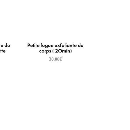
te du
Petite fugue exfoliante du
rte
corps ( 2Omin)
30.00
€