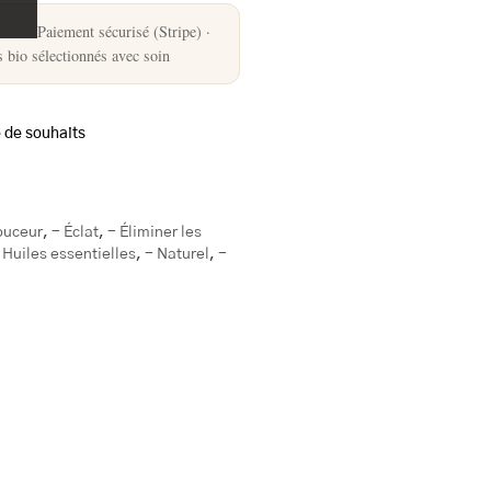
Paiement sécurisé (Stripe) ·
s bio sélectionnés avec soin
e de souhaits
ouceur
,
- Éclat
,
- Éliminer les
 Huiles essentielles
,
- Naturel
,
-