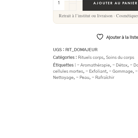
AJOUTER AU PANIER
Retrait à l’institut ou livraison · Cosmétique
Ajouter à la list
UGS :
RIT_DOMAJEUR
Catégories :
Rituels corps
,
Soins du corps
Étiquettes :
- Aromathérapie
,
- Détox
,
- D
cellules mortes
,
- Exfoliant
,
- Gommage
,
-
Nettoyage
,
- Peau
,
- Rafraîchir