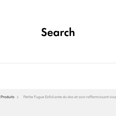
Institut de beauté situé à La Seyne-sur-Mer
Tatouage
Search
Soins
&
Nos
Du
Épilation
Maquillage
Cosmétique
Visage
Permanent
ante du dos et soin raffermis
Produits
Petite Fugue Exfoliante du dos et soin raffermissant vis