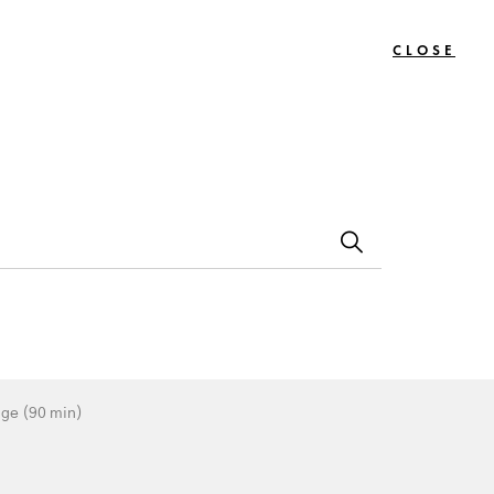
CLOSE
0
Bon
Le
Contact
s
Cadeau
Journal
sant visage (90 min)
age (90 min)