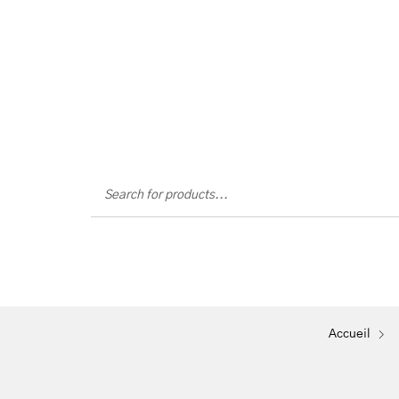
Mon
Accueil
Massages
Flottaison
Parcours
Petite Fugue Exfoli
Accueil