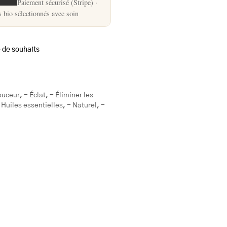
Paiement sécurisé (Stripe) ·
s bio sélectionnés avec soin
e de souhaits
ouceur
,
- Éclat
,
- Éliminer les
 Huiles essentielles
,
- Naturel
,
-