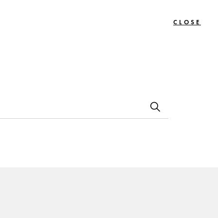
CLOSE
0
Bon
Le
Contact
s
Cadeau
Journal
2Omin)