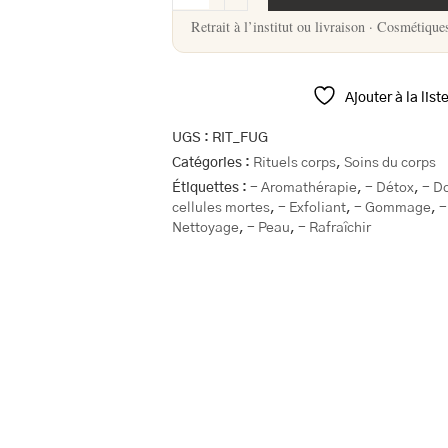
Retrait à l’institut ou livraison · Cosmétique
Ajouter à la list
UGS :
RIT_FUG
Catégories :
Rituels corps
,
Soins du corps
Étiquettes :
- Aromathérapie
,
- Détox
,
- D
cellules mortes
,
- Exfoliant
,
- Gommage
,
-
Nettoyage
,
- Peau
,
- Rafraîchir