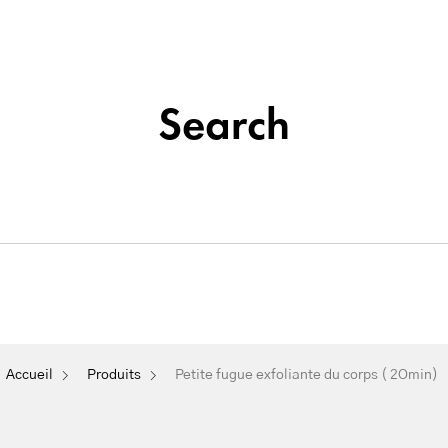
Institut de beauté situé à La Seyne-sur-Mer
Tatouage
Search
Soins
&
Nos
Du
Épilation
Maquillage
Cosmétique
Visage
Permanent
e fugue exfoliante du corps ( 
Accueil
Produits
Petite fugue exfoliante du corps ( 2Omin)