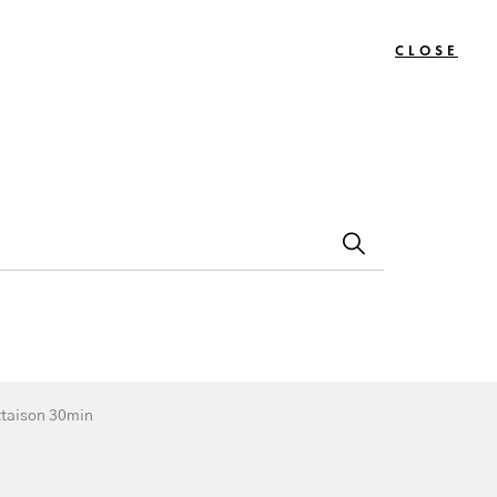
CLOSE
0
Bon
Le
Contact
s
Cadeau
Journal
n + Flottaison 30min
ttaison 30min