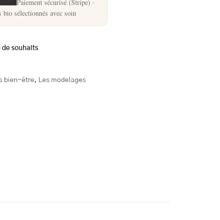
Paiement sécurisé (Stripe) ·
s bio sélectionnés avec soin
e de souhaits
s bien-être
,
Les modelages