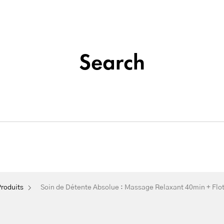
Institut de beauté situé à La Seyne-sur-Mer
Tatouage
Search
Soins
&
Nos
Du
Épilation
Maquillage
Cosmétique
Visage
Permanent
olue : Massage Relaxant 40mi
roduits
Soin de Détente Absolue : Massage Relaxant 40min + Flo