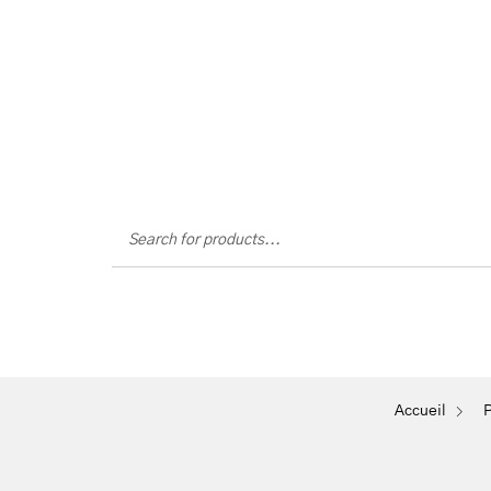
Mon
Accueil
Massages
Flottaison
Parcours
Soin de Détente Abs
Accueil
P