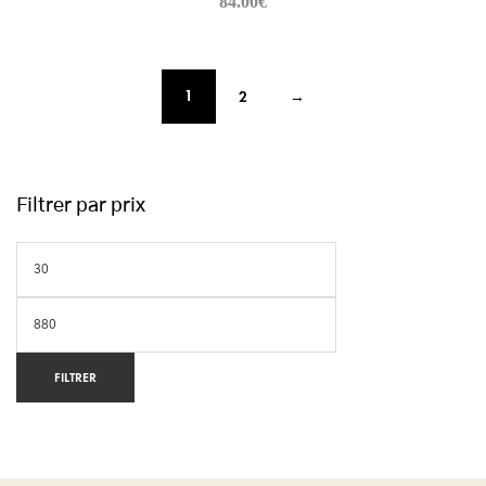
84.00
€
1
2
→
Filtrer par prix
FILTRER