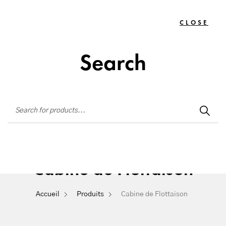
Institut de beauté situé à La Seyne-sur-Mer
CLOSE
TOGG
0
NAVIG
Search
Cabine de Flottaison
Accueil
Produits
Cabine de Flottaison