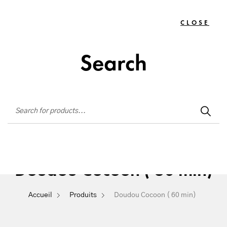
Institut de beauté situé à La Seyne-sur-Mer
CLOSE
TOGG
0
NAVIG
Search
Doudou Cocoon ( 60 min)
Accueil
Produits
Doudou Cocoon ( 60 min)