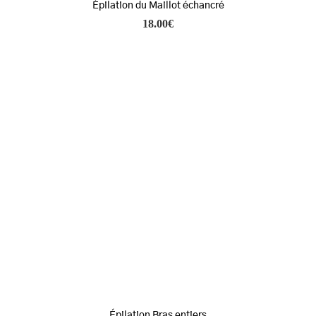
Épilation du Maillot échancré
18.00
€
Épilation Bras entiers