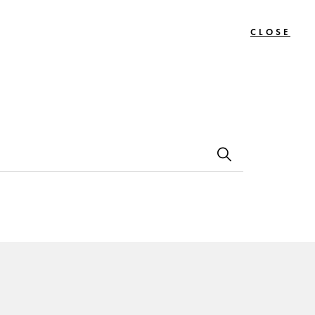
CLOSE
0
Bon
Le
Contact
s
Cadeau
Journal