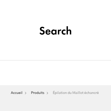
Institut de beauté situé à La Seyne-sur-Mer
Tatouage
Search
Soins
&
Nos
Du
Épilation
Maquillage
Cosmétique
Visage
Permanent
Épilation du Maillot échancré
Accueil
Produits
Épilation du Maillot échancré