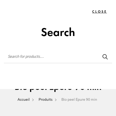
Institut de beauté situé à La Seyne-sur-Mer
CLOSE
TOGG
0
NAVIG
Search
Bio peel Epure 90 min
Accueil
Produits
Bio peel Epure 90 min