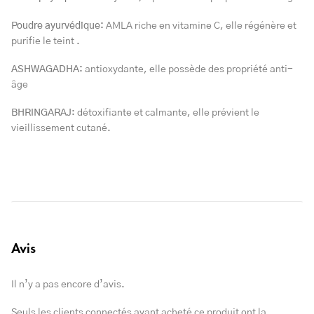
Poudre
ayurvédique:
AMLA riche en vitamine C, elle régénère et
purifie le teint .
ASHWAGADHA:
antioxydante, elle possède des propriété anti-
âge
BHRINGARAJ
: détoxifiante et calmante, elle prévient le
vieillissement cutané.
Avis
Il n’y a pas encore d’avis.
Seuls les clients connectés ayant acheté ce produit ont la