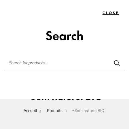
Institut de beauté situé à La Seyne-sur-Mer
CLOSE
TOGG
0
NAVIG
Search
-Soin naturel BIO
Accueil
Produits
-Soin naturel BIO