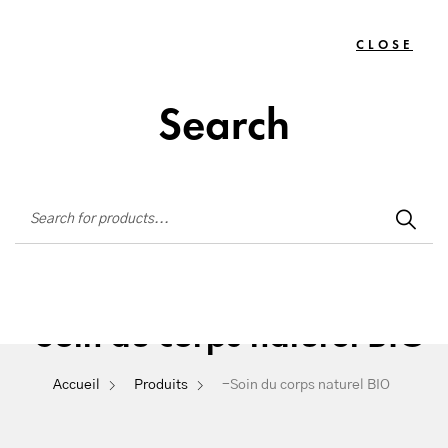
Institut de beauté situé à La Seyne-sur-Mer
CLOSE
TOGG
0
NAVIG
Search
-Soin du corps naturel BIO
Accueil
Produits
-Soin du corps naturel BIO