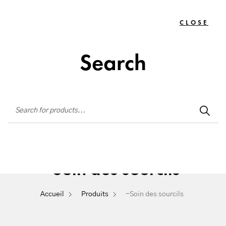
Institut de beauté situé à La Seyne-sur-Mer
CLOSE
TOGG
0
NAVIG
Search
-Soin des sourcils
Accueil
Produits
-Soin des sourcils