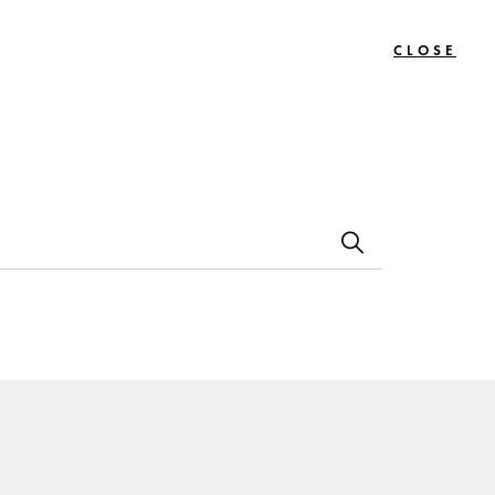
CLOSE
0
Bon
Le
Contact
s
Cadeau
Journal