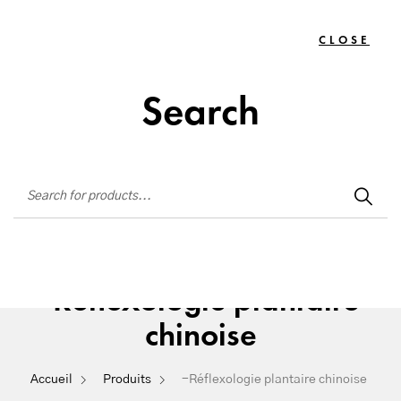
Institut de beauté situé à La Seyne-sur-Mer
CLOSE
TOGG
0
NAVIG
Search
-Réflexologie plantaire
chinoise
Accueil
Produits
-Réflexologie plantaire chinoise