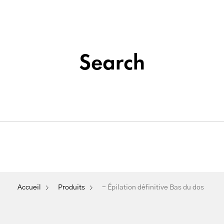
Institut de beauté situé à La Seyne-sur-Mer
Tatouage
Search
Soins
&
Nos
Du
Épilation
Maquillage
Cosmétique
Visage
Permanent
 Épilation définitive Bas du d
Accueil
Produits
- Épilation définitive Bas du dos