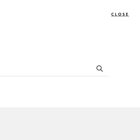
CLOSE
0
Bon
Le
Contact
s
Cadeau
Journal
os