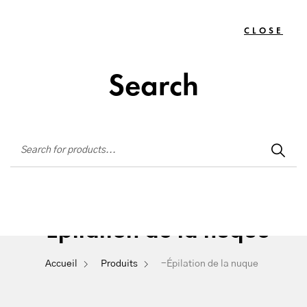
Institut de beauté situé à La Seyne-sur-Mer
CLOSE
TOGG
0
NAVIG
Search
-Épilation de la nuque
Accueil
Produits
-Épilation de la nuque