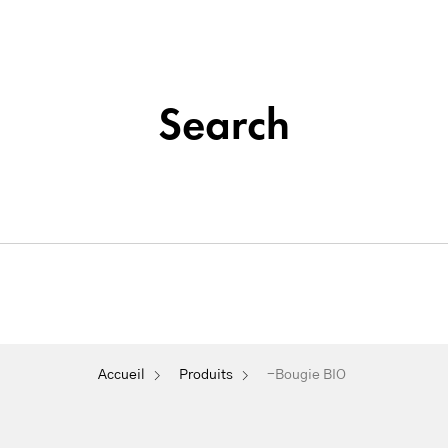
Institut de beauté situé à La Seyne-sur-Mer
Tatouage
Search
Soins
&
Nos
Du
Épilation
Maquillage
Cosmétique
Visage
Permanent
-Bougie BIO
Accueil
Produits
-Bougie BIO