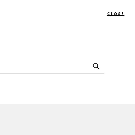
CLOSE
0
Bon
Le
Contact
s
Cadeau
Journal