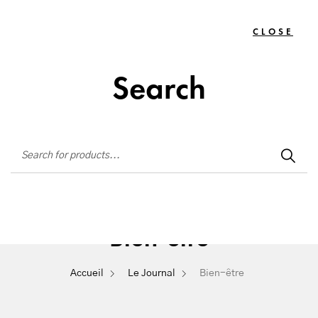
Institut de beauté situé à La Seyne-sur-Mer
CLOSE
TOGG
0
NAVIG
Search
Bien-être
Accueil
Le Journal
Bien-être