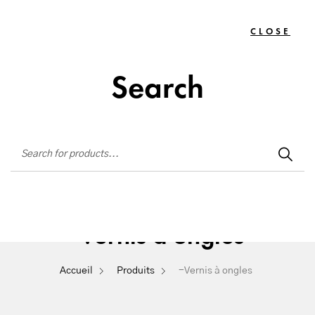
Institut de beauté situé à La Seyne-sur-Mer
CLOSE
TOGG
0
NAVIG
Search
-Vernis à ongles
Accueil
Produits
-Vernis à ongles