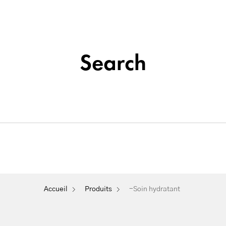
Institut de beauté situé à La Seyne-sur-Mer
Tatouage
Search
Soins
&
Nos
Du
Épilation
Maquillage
Cosmétique
Visage
Permanent
-Soin hydratant
Accueil
Produits
-Soin hydratant