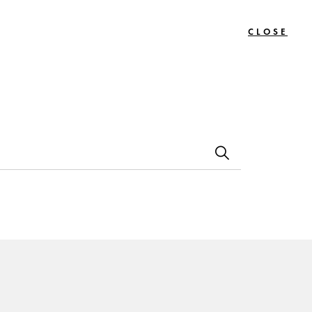
CLOSE
0
Bon
Le
Contact
s
Cadeau
Journal