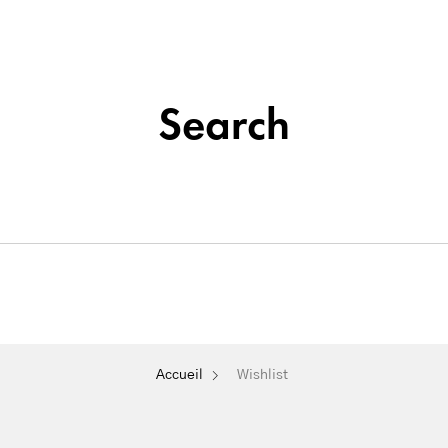
Institut de beauté situé à La Seyne-sur-Mer
Tatouage
Search
Soins
&
Nos
Du
Épilation
Maquillage
Cosmétique
Visage
Permanent
Wishlist
Accueil
Wishlist