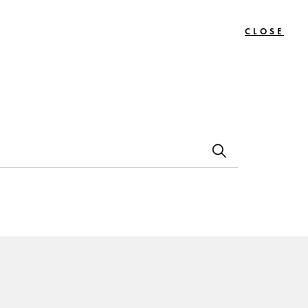
CLOSE
0
Bon
Le
Contact
s
Cadeau
Journal